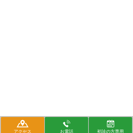
©高円寺PAL歯科医院 高円寺の歯医者なら、駅徒歩2分、歯科用CT・
マイクロスコープ完備。短期集中でむし歯・歯周病にも対応。セラミッ
アクセス
お電話
初診の方専用