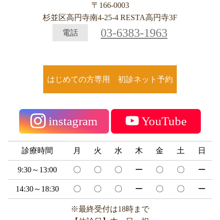
〒166-0003
杉並区高円寺南4-25-4 RESTA高円寺3F
03-6383-1963
電話
はじめての方専用 初診ネット予約
instagram
YouTube
診療時間
月
火
水
木
金
土
日
9:30～13:00
〇
〇
〇
ー
〇
〇
ー
14:30～18:30
〇
〇
〇
ー
〇
〇
ー
※最終受付は18時まで