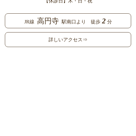
【休診日】木・日・祝
高円寺
2
JR線
駅南口より 徒歩
分
詳しいアクセス⇒