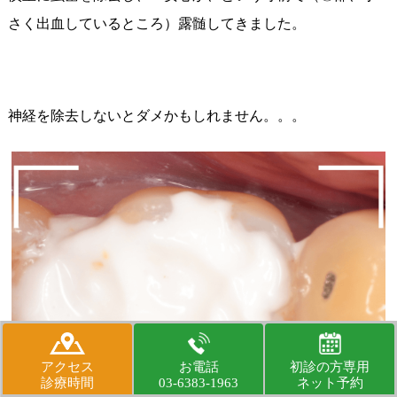
さく出血しているところ）露髄してきました。
神経を除去しないとダメかもしれません。。。
アクセス
お電話
初診の方専用
診療時間
03-6383-1963
ネット予約