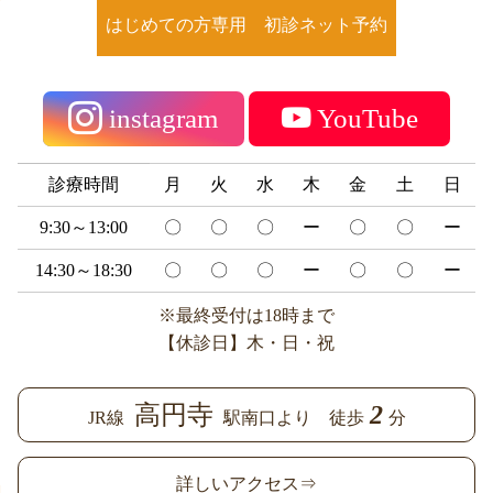
はじめての方専用 初診ネット予約
instagram
YouTube
診療時間
月
火
水
木
金
土
日
9:30～13:00
〇
〇
〇
ー
〇
〇
ー
14:30～18:30
〇
〇
〇
ー
〇
〇
ー
※最終受付は18時まで
【休診日】木・日・祝
高円寺
2
JR線
駅南口より 徒歩
分
詳しいアクセス⇒